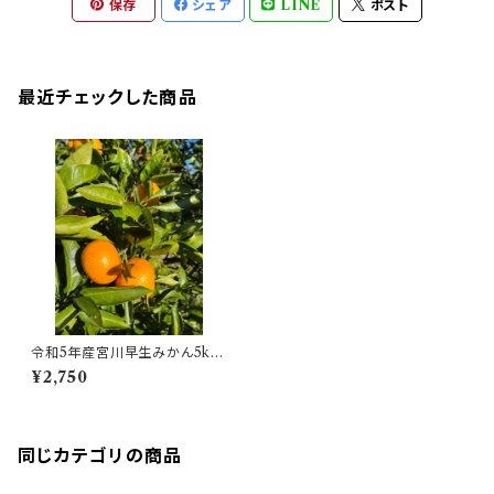
保存
シェア
LINE
ポスト
最近チェックした商品
令和5年産宮川早生みかん5kg
箱
¥2,750
同じカテゴリの商品