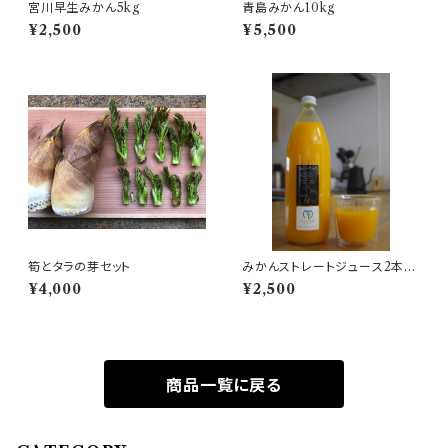
宮川早生みかん5kg
青島みかん10kg
¥2,500
¥5,500
筍とタラの芽セット
みかんストレートジュース2本セ
ット
¥4,000
¥2,500
商品一覧に戻る