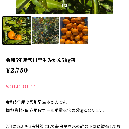
1
/3
令和5年産宮川早生みかん5kg箱
¥2,750
SOLD OUT
令和5年産の宮川早生みかんです。
梱包資材・配送用段ボール重量を含め5kgとなります。
7月にカミキリ虫対策として殺虫剤を木の幹の下部に塗布してお