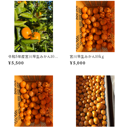
令和5年産宮川早生みかん10k
宮川早生みかん10kg
g箱
¥5,500
¥5,000