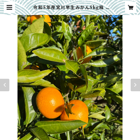
令和5年産宮川早生みかん5kg箱 |
水の谷農園